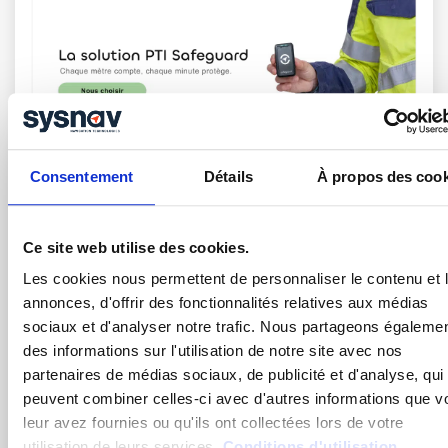
Consentement
Détails
À propos des cook
Ce site web utilise des cookies.
Amélioration des conditions de travail
pour les surveillants de nuit
Les cookies nous permettent de personnaliser le contenu et 
annonces, d'offrir des fonctionnalités relatives aux médias
sociaux et d'analyser notre trafic. Nous partageons égaleme
des informations sur l'utilisation de notre site avec nos
Pour faire face aux risques liés au travail isolé des
partenaires de médias sociaux, de publicité et d'analyse, qui
surveillants de nuit, des mesures et des protocoles
peuvent combiner celles-ci avec d'autres informations que v
peuvent être mis en place.
leur avez fournies ou qu'ils ont collectées lors de votre
utilisation de leurs services.
Conditions d'utilisation