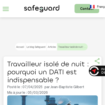
Franç
Contact
English
Accueil
Le blog Safeguard
Articles
Travailleur isolé de nuit : pourquoi un DATI est indispensable ?
Travailleur isolé de nuit :
pourquoi un DATI est
indispensable ?
Posté le :
07/04/2025
par
Jean-Baptiste Gilbert
Mis à jour le : 05/03/2026