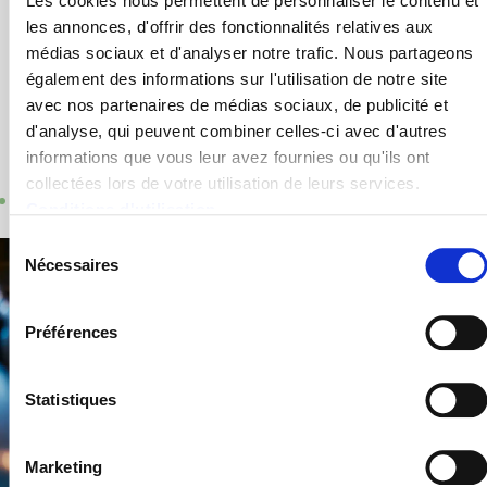
Les cookies nous permettent de personnaliser le contenu et
même la géolocalisation en extérieur et en intérieur
les annonces, d'offrir des fonctionnalités relatives aux
pour faciliter et accélérer l’intervention des secours.
médias sociaux et d'analyser notre trafic. Nous partageons
également des informations sur l'utilisation de notre site
avec nos partenaires de médias sociaux, de publicité et
d'analyse, qui peuvent combiner celles-ci avec d'autres
informations que vous leur avez fournies ou qu'ils ont
collectées lors de votre utilisation de leurs services.
Conditions d'utilisation
Sélection
Nécessaires
du
Le PTI
consentement
Préférences
Dans les autres secteurs
Statistiques
Marketing