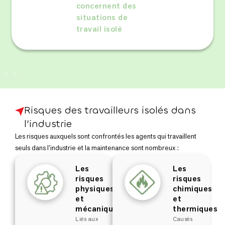
concernent des
situations de
travail isolé
Risques des travailleurs isolés dans
l’industrie
Les risques auxquels sont confrontés les agents qui travaillent
seuls dans l’industrie et la maintenance sont nombreux :
Les
Les
risques
risques
physiques
chimiques
et
et
mécaniques
thermiques
Liés aux
Causés