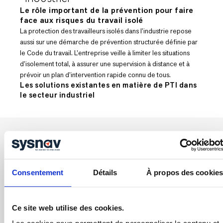
Le rôle important de la prévention pour faire
face aux risques du travail isolé
La protection des travailleurs isolés dans l’industrie repose
aussi sur une démarche de prévention structurée définie par
le Code du travail. L’entreprise veille à limiter les situations
d’isolement total, à assurer une supervision à distance et à
prévoir un plan d’intervention rapide connu de tous.
Les solutions existantes en matière de PTI dans
le secteur industriel
Les dispositifs PTI / DATI
(Protection du Travailleur Isolé / Dispositif d’Alerte du
Consentement
Détails
À propos des cookies
travailleur isolé). Ils permettent aux travailleurs isolés
de déclencher une alerte manuelle (bouton SOS) ou
automatique (détection de perte de verticalité,
Ce site web utilise des cookies.
d’immobilité prolongée). Certains systèmes intègrent