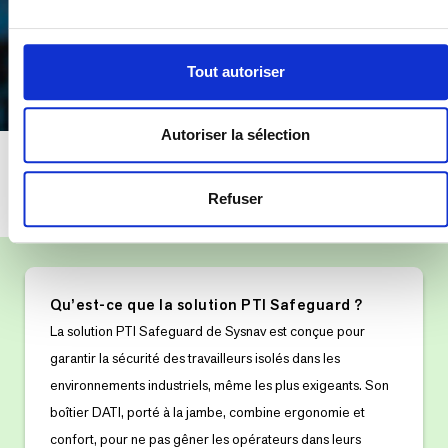
Transport et
Bâtiment, BTP et
Fonction publique et
Tout autoriser
logistique
construction
collectivités
Autoriser la sélection
Notre solution adaptée aux
environnements industriels
Refuser
Qu’est-ce que la solution PTI Safeguard ?
La solution PTI Safeguard de Sysnav est conçue pour
garantir la sécurité des travailleurs isolés dans les
environnements industriels, même les plus exigeants. Son
boîtier DATI, porté à la jambe, combine ergonomie et
confort, pour ne pas gêner les opérateurs dans leurs