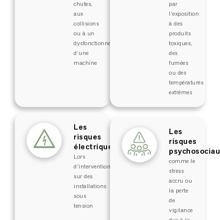
chutes,
par
aux
l’exposition
collisions
à des
ou à un
produits
dysfonctionnement
toxiques,
d’une
des
machine
fumées
ou des
températures
extrêmes
Les
Les
risques
risques
électriques
psychosociau
Lors
comme le
d’interventions
stress
sur des
accru ou
installations
la perte
sous
de
tension
vigilance
due à la