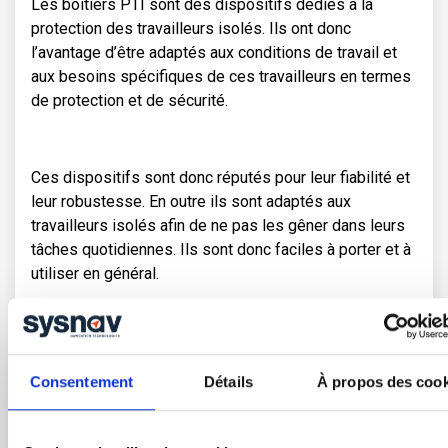
Les boitiers PTI sont des dispositifs dédiés à la
protection des travailleurs isolés. Ils ont donc
l’avantage d’être adaptés aux conditions de travail et
aux besoins spécifiques de ces travailleurs en termes
de protection et de sécurité.
Ces dispositifs sont donc réputés pour leur fiabilité et
leur robustesse. En outre ils sont adaptés aux
travailleurs isolés afin de ne pas les gêner dans leurs
tâches quotidiennes. Ils sont donc faciles à porter et à
utiliser en général.
Certains modèles avancés, comme le DATI de Sysnav,
intègrent également la géolocalisation GPS, ce qui
Consentement
Détails
À propos des cook
permet aux secours de localiser rapidement le
travailleur en difficulté .