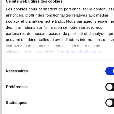
Ce site web utilise des cookies.
Les cookies nous permettent de personnaliser le contenu et 
annonces, d'offrir des fonctionnalités relatives aux médias
sociaux et d'analyser notre trafic. Nous partageons égaleme
Inconvénients des boîtiers PTI
des informations sur l'utilisation de notre site avec nos
partenaires de médias sociaux, de publicité et d'analyse, qui
peuvent combiner celles-ci avec d'autres informations que v
Néanmoins, l’un des inconvénients de ces dispositifs
leur avez fournies ou qu'ils ont collectées lors de votre
est qu’ils ne permettent pas une communication
utilisation de leurs services.
Conditions d'utilisation
descendante (vers le boîtier). Ces dispositifs peuvent
être parfois couplés à des applications mobiles pour
Sélection
pallier cette faille. Ils offrent dans ce cas un bon
Nécessaires
du
compromis en associant la fiabilité et la précision des
consentement
boitiers PTI aux fonctionnalités des smartphones.
Préférences
Statistiques