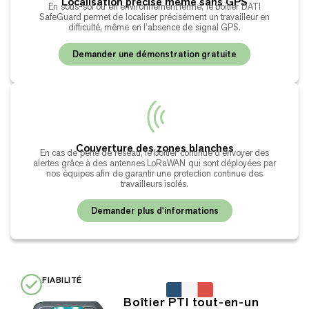
Localisation précise même sans GPS
En sous-sol ou en environnement fermé, le boitier DATI
SafeGuard permet de localiser précisément un travailleur en
difficulté, même en l’absence de signal GPS.
Demander une démonstration gratuite
Couverture des zones blanches
En cas de perte de réseau, le boîtier continue d’envoyer des
alertes grâce à des antennes LoRaWAN qui sont déployées par
nos équipes afin de garantir une protection continue des
travailleurs isolés.
Demander plus d'informations
FIABILITÉ
Boîtier PTI tout-en-un