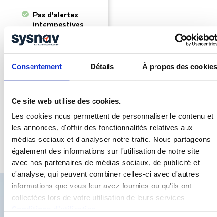
Pas d'alertes
intempestives
Des critères d'alerte
paramétrables selon
l'activité
Consentement
Détails
À propos des cookies
Couverture
des zones
blanches
Ce site web utilise des cookies.
Installation par nos
équipes d'antennes
Les cookies nous permettent de personnaliser le contenu et
LoRaWAN pour
les annonces, d'offrir des fonctionnalités relatives aux
garantir un envoi
médias sociaux et d'analyser notre trafic. Nous partageons
d'alerte partout sur le
site et pour une
également des informations sur l'utilisation de notre site
protection continue
avec nos partenaires de médias sociaux, de publicité et
d'analyse, qui peuvent combiner celles-ci avec d'autres
informations que vous leur avez fournies ou qu'ils ont
collectées lors de votre utilisation de leurs services.
Le boîtier PTI SafeGuard
Une sécurité maximale pour
Conditions d'utilisation