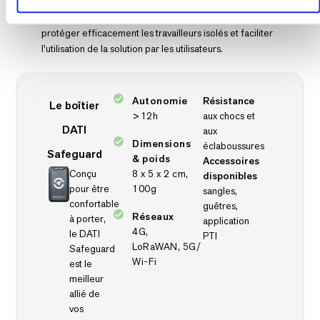
Safeguard
Safeguard est une solution PTI complète conçue pour
protéger efficacement les travailleurs isolés et faciliter
l'utilisation de la solution par les utilisateurs.
Autonomie
Résistance
Le boîtier
>12h
aux chocs et
DATI
aux
Dimensions
éclaboussures
Safeguard
& poids
Accessoires
Conçu
8 x 5 x 2 cm,
disponibles
pour être
100g
sangles,
confortable
guêtres,
Réseaux
à porter,
application
4G,
le DATI
PTI
LoRaWAN, 5G/
Safeguard
Wi-Fi
est le
meilleur
allié de
vos