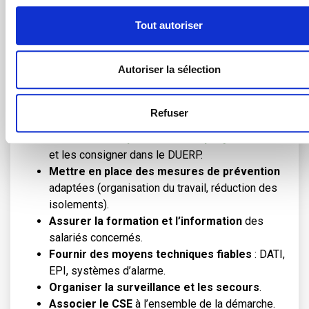
Les obligations pratiques de
l’employeur pour protéger les
Tout autoriser
travailleurs isolés
Autoriser la sélection
Pour se conformer au Code du travail, l’employeur doit :
Refuser
Évaluer les
risques
liés à chaque
poste isolé
et les consigner dans le DUERP.
Mettre en place des mesures de prévention
adaptées (organisation du travail, réduction des
isolements).
Assurer la formation et l’information
des
salariés concernés.
Fournir des moyens techniques fiables
: DATI,
EPI, systèmes d’alarme.
Organiser la surveillance et les secours
.
Associer le CSE
à l’ensemble de la démarche.