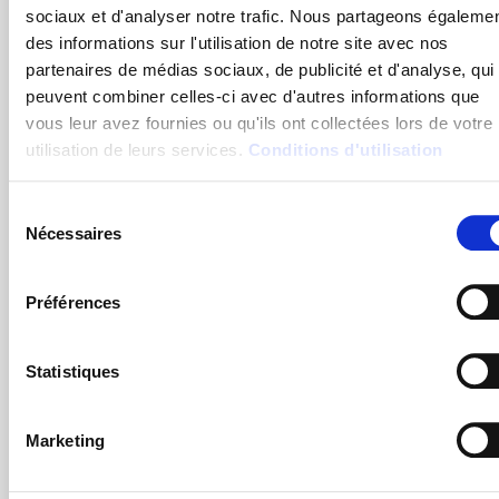
sociaux et d'analyser notre trafic. Nous partageons égaleme
des informations sur l'utilisation de notre site avec nos
La réglementation impose une organisation complète
partenaires de médias sociaux, de publicité et d'analyse, qui
de la chaîne de secours : déclenchement de l’alarme,
peuvent combiner celles-ci avec d'autres informations que
réception, levée de doute, intervention de secouristes
vous leur avez fournies ou qu'ils ont collectées lors de votre
internes formés, relais aux pompiers ou SAMU, puis
utilisation de leurs services.
Conditions d'utilisation
hospitalisation si nécessaire.
Sélection
Nécessaires
du
Un DATI est un outil essentiel, mais il doit être intégré
consentement
dans une organisation claire et éprouvée, et
Préférences
accompagné de protocoles de surveillance et de suivi
des interventions.
Statistiques
Marketing