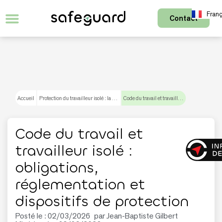
Franç
Contact
Accueil
Protection du travailleur isolé : la réglementation
Code du travail et travailleur isolé : obligations, réglementation et dispositifs de protection
Code du travail et
travailleur isolé :
obligations,
réglementation et
dispositifs de protection
Posté le :
02/03/2026
par
Jean-Baptiste Gilbert