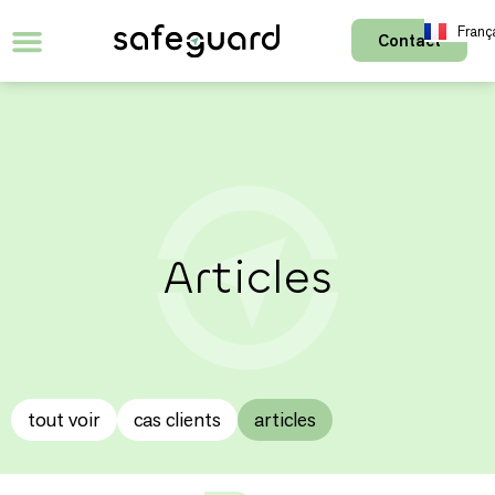
Franç
Contact
English
Articles
tout voir
cas clients
articles