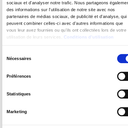
sociaux et d'analyser notre trafic. Nous partageons égaleme
des informations sur l'utilisation de notre site avec nos
Le bracelet PTI : tout ce qu’il faut savoir
partenaires de médias sociaux, de publicité et d'analyse, qui
peuvent combiner celles-ci avec d'autres informations que
Discret, confortable, pensé pour les métiers où les mains ne sont
jamais libres. Le bracelet PTI s’impose dans certains contextes
vous leur avez fournies ou qu'ils ont collectées lors de votre
3 février 2026
utilisation de leurs services.
Conditions d'utilisation
Sélection
Nécessaires
du
consentement
Préférences
Statistiques
Marketing
Que choisir : la location ou l’achat d’un