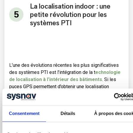
La localisation indoor : une
petite révolution pour les
systèmes PTI
L’une des évolutions récentes les plus significatives
des systèmes PTI est l’intégration de la t
echnologie
de localisation à l’intérieur des bâtiments
. Si les
puces GPS permettent d’obtenir une localisation
satisfaisante dans les environnements extérieurs
dégagés, elles sont souvent sujettes à des résultats
erratiques à proximité des bâtiments, à fortiori si ceux-
Consentement
Détails
À propos des cook
ci sont de grande hauteur et ou proches les uns des
autres. Et elles s’avèrent totalement incapables de
localiser avec fiabilité un travailleur à l’intérieur, alors