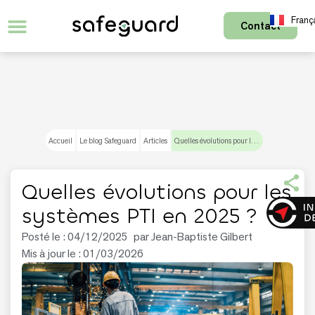
Franç
Contact
English
Accueil
Le blog Safeguard
Articles
Quelles évolutions pour les systèmes PTI en 2025 ?
Quelles évolutions pour les
systèmes PTI en 2025 ?
Posté le :
04/12/2025
par
Jean-Baptiste Gilbert
Mis à jour le : 01/03/2026