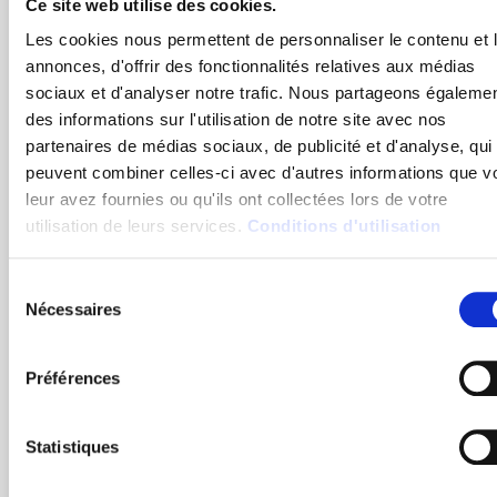
Ce site web utilise des cookies.
que les signaux GPS y sont faibles ou indisponibles.
Les cookies nous permettent de personnaliser le contenu et 
annonces, d'offrir des fonctionnalités relatives aux médias
sociaux et d'analyser notre trafic. Nous partageons égaleme
La localisation indoor permet de remédier à cette
des informations sur l'utilisation de notre site avec nos
limitation en recourant à un éventail de technologies
partenaires de médias sociaux, de publicité et d'analyse, qui
possibles telles que le Wi-Fi, le Bluetooth Low Energy
peuvent combiner celles-ci avec d'autres informations que v
(BLE), l’Ultra Wide Band (UWB), le RFID ou encore
leur avez fournies ou qu'ils ont collectées lors de votre
l’inertiel pour obtenir un positionnement à l’intérieur
utilisation de leurs services.
Conditions d'utilisation
des bâtiments. La précision obtenue varie en fonction
des technologies employées et de la manière dont
elles sont mises en oeuvre.
Sélection
Nécessaires
du
consentement
Préférences
Les avantages de la
Statistiques
localisation indoor pour la