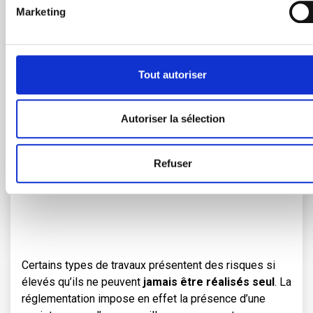
isolé en raison de l’organisation du travail ou de la
Marketing
configuration de l’outil de production : espaces
confinés, densité des infrastructures, etc.
Tout autoriser
Autoriser la sélection
Travaux interdits dans le cas
d’un travailleur isolé
Refuser
Certains types de travaux présentent des risques si
élevés qu’ils ne peuvent
jamais être réalisés seul
. La
réglementation impose en effet la présence d’une