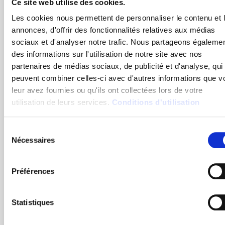
Ce site web utilise des cookies.
Etc.
Les cookies nous permettent de personnaliser le contenu et 
annonces, d'offrir des fonctionnalités relatives aux médias
sociaux et d'analyser notre trafic. Nous partageons égaleme
des informations sur l'utilisation de notre site avec nos
Quels sont les secteurs dans lesquels on
partenaires de médias sociaux, de publicité et d'analyse, qui
retrouve le plus de travailleurs isolés ?
peuvent combiner celles-ci avec d'autres informations que v
leur avez fournies ou qu'ils ont collectées lors de votre
utilisation de leurs services.
Conditions d'utilisation
Sélection
Les secteurs les plus exposés sont les domaines du
Nécessaires
du
BTP, de la maintenance et des services. Dans ces
consentement
secteurs, les salariés effectuent en général leurs
tâches seuls et se déplacent souvent.
Préférences
Statistiques
En outre, sur certains sites industriels, l’environnement
expose de fait les salariés à des situations de travail