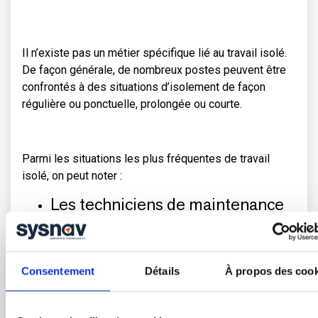
Il n’existe pas un métier spécifique lié au travail isolé.
De façon générale, de nombreux postes peuvent être
confrontés à des situations d’isolement de façon
régulière ou ponctuelle, prolongée ou courte.
Parmi les situations les plus fréquentes de travail
isolé, on peut noter :
Les techniciens de maintenance
Les travailleurs dans le BTP
Les conducteurs de train
Consentement
Détails
À propos des cook
Les surveillants de nuit