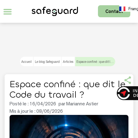
Franç
Contact
Accueil
Le blog Safeguard
Articles
Espace confiné : que dit le Code du travail ?
Espace confiné : que dit le
Code du travail ?
Posté le :
16/04/2026
par
Marianne Astier
Mis à jour le : 08/06/2026