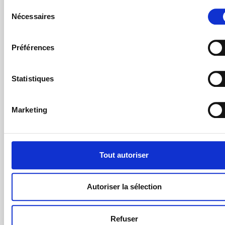
d’autrui, même sans accident, des amendes
Sélection
(jusqu’à 10 000 € par salarié concerné) et des
Nécessaires
du
peines de prison peuvent être prononcées.
consentement
Faute inexcusable :
Si un accident survient alors
Préférences
que l’employeur avait ou aurait dû avoir
conscience du danger et n’a pas pris les mesures
nécessaires.
Statistiques
Marketing
Conséquences en cas
d’accident en espace confiné
Tout autoriser
Les accidents en espace confiné sont souvent graves,
voire mortels :
Autoriser la sélection
Asphyxie
Intoxication
Explosion
Refuser