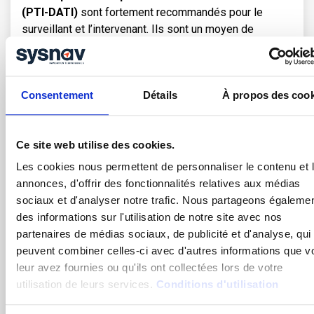
(PTI-DATI)
sont fortement recommandés pour le
surveillant et l’intervenant. Ils sont un moyen de
détecter une immobilité ou
une chute
, déclenchent
automatiquement une alerte en cas de problème et
géolocalisent le travailleur isolé.
Consentement
Détails
À propos des cook
Ils permettent de
réduire le temps d’intervention
des secours
, ce qui est déterminant en espace
confiné.
Ce site web utilise des cookies.
Les cookies nous permettent de personnaliser le contenu et 
annonces, d'offrir des fonctionnalités relatives aux médias
Sanctions en cas de non-
sociaux et d'analyser notre trafic. Nous partageons égaleme
conformité
des informations sur l'utilisation de notre site avec nos
partenaires de médias sociaux, de publicité et d'analyse, qui
peuvent combiner celles-ci avec d'autres informations que v
Le non-respect des règles en espace confiné expose
leur avez fournies ou qu'ils ont collectées lors de votre
l’employeur à des sanctions lourdes :
utilisation de leurs services.
Conditions d'utilisation
Sanctions pénales :
En cas de mise en danger