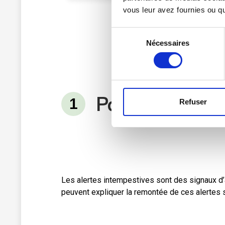
vous leur avez fournies ou qu'
Sélection
Nécessaires
du
consentement
Pourquoi les DA
Refuser
Les alertes intempestives sont des signaux d’a
peuvent expliquer la remontée de ces alertes s