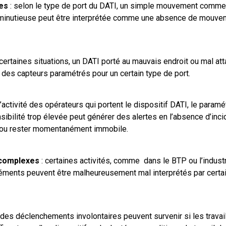
es
: selon le type de port du DATI, un simple mouvement comme le
 minutieuse peut être interprétée comme une absence de mouveme
 certaines situations, un DATI porté au mauvais endroit ou mal att
é des capteurs paramétrés pour un certain type de port.
d’activité des opérateurs qui portent le dispositif DATI, le para
sibilité trop élevée peut générer des alertes en l’absence d’incid
er ou rester momentanément immobile.
 complexes
: certaines activités, comme dans le BTP ou l’indus
léments peuvent être malheureusement mal interprétés par certa
 des déclenchements involontaires peuvent survenir si les travaill