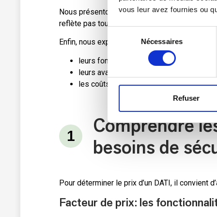
vous leur avez fournies ou qu'
Nous présentons également dans cet article la f
reflète pas toujours le véritable coût de pos
Sélection
Nécessaires
Enfin, nous explorerons les différents types 
du
consentement
leurs fonctionnalités
leurs avantages et inconvénients
les coûts associés à ces solutions de sé
Refuser
Comprendre les
besoins de sécu
Pour déterminer le prix d’un DATI, il convient d
Facteur de prix
: l
es fonctionnali