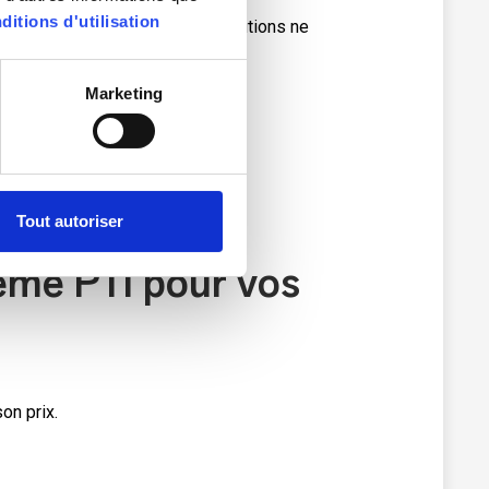
ditions d'utilisation
 prix présenté par certaines solutions ne
Marketing
Tout autoriser
tème PTI pour vos
on prix.