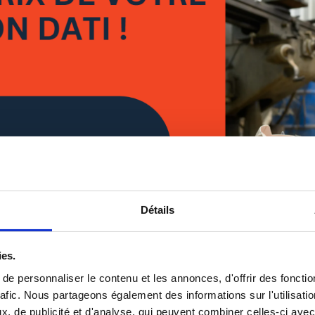
Détails
léments et caractéristiques qui déterminent le prix d’un DATI en 
ies.
git de protéger les salariés et les entreprise pour assurer leur s
e personnaliser le contenu et les annonces, d'offrir des fonctio
he globale de prévention comme l’indique l’
INRS
. Il s’agit égale
rafic. Nous partageons également des informations sur l'utilisati
et la réglementation
).
, de publicité et d'analyse, qui peuvent combiner celles-ci avec