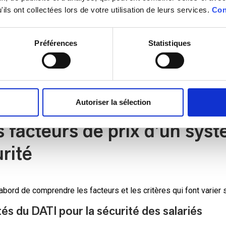
ils ont collectées lors de votre utilisation de leurs services.
Con
açon de calculer le véritable coût d’un système PTI. En effet, le
session des DATI et des services associés.
Préférences
Statistiques
de modèles de DATI disponibles sur le marché :
curité PTI
Autoriser la sélection
 facteurs de prix d’un sys
rité
’abord de comprendre les facteurs et les critères qui font varier s
tés du DATI pour la sécurité des salariés